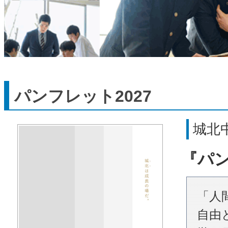
パンフレット2027
城北
『パン
「人
自由